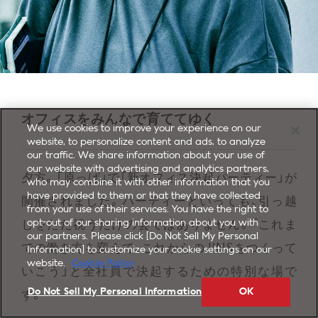
オフィスをみんなで育ててゆく
We use cookies to improve your experience on our
website, to personalize content and ads, to analyze
our traffic. We share information about your use of
our website with advertising and analytics partners,
夕方。「原っぱ」で「新オフィス決起パーティー」が
who may combine it with other information that you
have provided to them or that they have collected
開催されました。パーティーといっても、引っ越
from your use of their services. You have the right to
opt-out of our sharing information about you with
しをただ祝うだけの会ではありません。「これま
our partners. Please click [Do Not Sell My Personal
での働き方を変えて、これからのJINSをつくって
Information] to customize your cookie settings on our
website.
Cookie Policy
いこう」と全社員で決起するための特別な場で
Do Not Sell My Personal Information
OK
す。