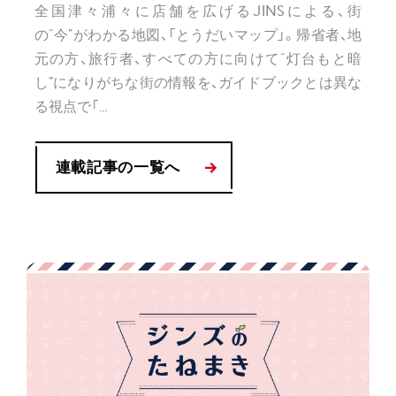
全国津々浦々に店舗を広げるJINSによる、街
の“今”がわかる地図、「とうだいマップ」。帰省者、地
元の方、旅行者、すべての方に向けて“灯台もと暗
し”になりがちな街の情報を、ガイドブックとは異な
る視点で「...
連載記事の一覧へ