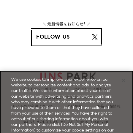
最新情報をお知らせ！
FOLLOW US
We use cookies to improve your experience on our
website, to personalize content and ads, to analyze
プライバシーポリシー
セキュリティポリシー
our traffic. We share information about your use of
our website with advertising and analytics partners,
利用者情報の外部送信について
who may combine it with other information that you
サイトのご利用について
会社情報
商品・店舗情報
have provided to them or that they have collected
from your use of their services. You have the right to
opt-out of our sharing information about you with
©JINS HOLDINGS Inc. All Rights Reserved.
our partners. Please click [Do Not Sell My Personal
Information] to customize your cookie settings on our