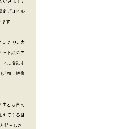
ていきます。
ゴ認定プロビル
ります。
たふたり。大
ドット絵のア
インに活動す
も「粗い解像
自由とも言え
見えてくる世
人間らしさ」