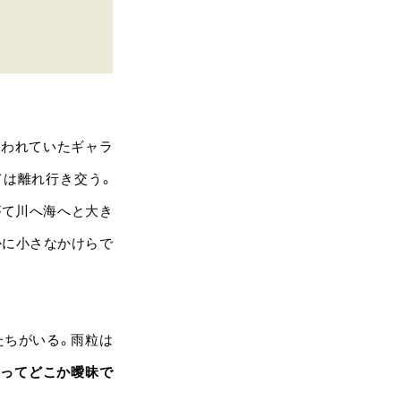
行われていたギャラ
ては離れ行き交う。
がて川へ海へと大き
かに小さなかけらで
たちがいる。雨粒は
違ってどこか曖昧で