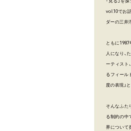
「見る」を
vol.10
ダーの三井
ともに19
人になり、
ーティスト
るフィール
度の表現」
そんなふた
る制約の中
界について