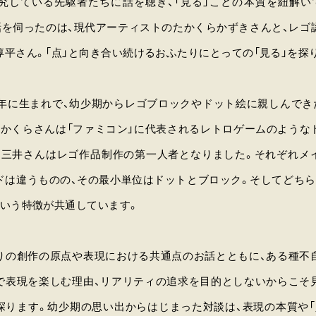
探究している先駆者たちに話を聴き、「見る」ことの本質を紐解い
でお話を伺ったのは、現代アーティストのたかくらかずきさんと、レ
淳平さん。「点」と向き合い続けるおふたりにとっての「見る」を探
87年に生まれで、幼少期からレゴブロックやドット絵に親しんでき
たかくらさんは「ファミコン」に代表されるレトロゲームのような
、三井さんはレゴ作品制作の第一人者となりました。それぞれメ
ドは違うものの、その最小単位はドットとブロック。そしてどちら
という特徴が共通しています。
りの創作の原点や表現における共通点のお話とともに、ある種不
で表現を楽しむ理由、リアリティの追求を目的としないからこそ
探ります。幼少期の思い出からはじまった対談は、表現の本質や「