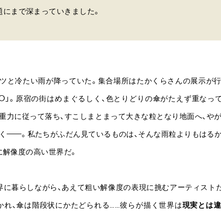
題にまで深まっていきました。
ツと冷たい雨が降っていた。集合場所はたかくらさんの展示が
OKYO」。原宿の街はめまぐるしく、色とりどりの傘がたえず重なっ
重力に従って落ち、すこしまとまって大きな粒となり地面へ、や
く
——
。私たちがふだん見ているものは、そんな雨粒よりもはる
に解像度の高い世界だ。
界に暮らしながら、あえて粗い解像度の表現に挑むアーティスト
かれ、傘は階段状にかたどられる……彼らが描く世界は
現実とは