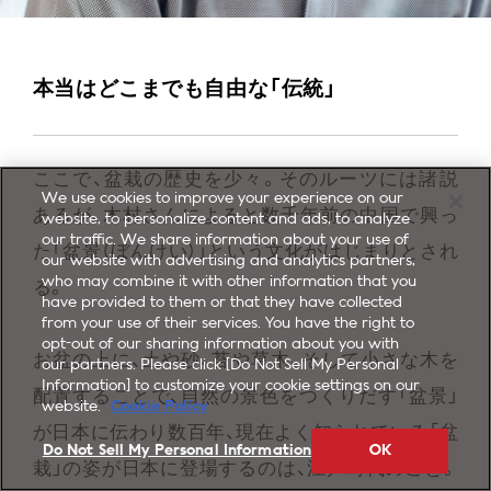
本当はどこまでも自由な「伝統」
ここで、盆栽の歴史を少々。そのルーツには諸説
We use cookies to improve your experience on our
あるが、木村さんによると数千年前の中国で興っ
website, to personalize content and ads, to analyze
our traffic. We share information about your use of
た「盆景（ぼんけい）」という文化がはじまりとされ
our website with advertising and analytics partners,
who may combine it with other information that you
る。
have provided to them or that they have collected
from your use of their services. You have the right to
opt-out of our sharing information about you with
お盆の上に、土や砂、苔や草木、そして小さな木を
our partners. Please click [Do Not Sell My Personal
Information] to customize your cookie settings on our
配置することで、自然の景色をつくりだす「盆景」
website.
Cookie Policy
が日本に伝わり数百年、現在よく知られている「盆
Do Not Sell My Personal Information
OK
栽」の姿が日本に登場するのは、江戸時代のこと。