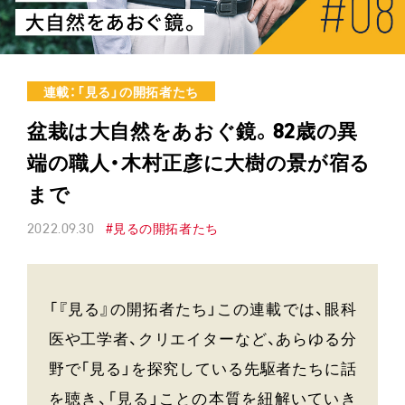
連載：「見る」の開拓者たち
盆栽は大自然をあおぐ鏡。82歳の異
端の職人・木村正彦に大樹の景が宿る
まで
2022.09.30
#見るの開拓者たち
「『見る』の開拓者たち」この連載では、眼科
医や工学者、クリエイターなど、あらゆる分
野で「見る」を探究している先駆者たちに話
を聴き、「見る」ことの本質を紐解いていき