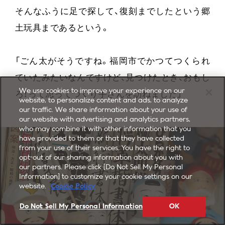
そんなふうに足で探して、復刻までしたという郷
土玩具まであるという。
「ごん太がそうですね。福岡市でかつてつくられ
ていたみたいなんですけど、見つけたとき、おもし
We use cookies to improve your experience on our
ろ！って思ってつくり手さんを訪ねました」
website, to personalize content and ads, to analyze
our traffic. We share information about your use of
our website with advertising and analytics partners,
who may combine it with other information that you
have provided to them or that they have collected
from your use of their services. You have the right to
opt-out of our sharing information about you with
our partners. Please click [Do Not Sell My Personal
Information] to customize your cookie settings on our
website.
Cookie Policy
Do Not Sell My Personal Information
OK