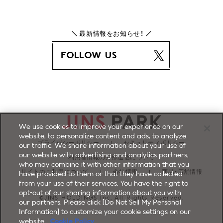
最新情報をお知らせ！
FOLLOW US
We use cookies to improve your experience on our
website, to personalize content and ads, to analyze
プライバシーポリシー
セキュリティポリシー
our traffic. We share information about your use of
our website with advertising and analytics partners,
利用者情報の外部送信について
who may combine it with other information that you
サイトのご利用について
会社情報
商品・店舗情報
have provided to them or that they have collected
from your use of their services. You have the right to
opt-out of our sharing information about you with
©JINS HOLDINGS Inc. All Rights Reserved.
our partners. Please click [Do Not Sell My Personal
Information] to customize your cookie settings on our
website.
Cookie Policy