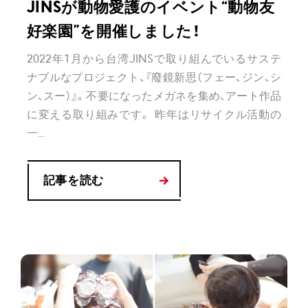
JINSが動物愛護のイベント“動物友
好楽園”を開催しました！
2022年1月から台湾JINSで取り組んでいるサステ
ナブルなプロジェクト、『廢鏡新思（フェー、ジン、シ
ン、スー）』。不要になったメガネを集め、アート作品
に変える取り組みです。 昨年はリサイクル活動の
一...
記事を読む