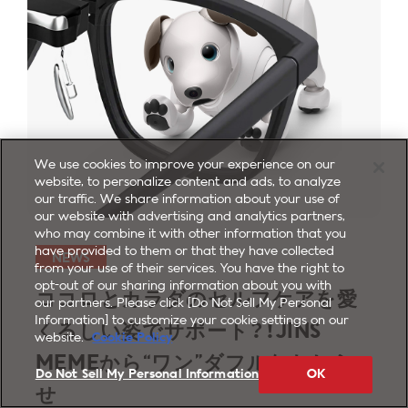
We use cookies to improve your experience on our
website, to personalize content and ads, to analyze
our traffic. We share information about your use of
our website with advertising and analytics partners,
who may combine it with other information that you
have provided to them or that they have collected
NEWS
from your use of their services. You have the right to
opt-out of our sharing information about you with
ココロとカラダのセルフケアを愛
our partners. Please click [Do Not Sell My Personal
Information] to customize your cookie settings on our
くるしい姿でサポート？！JINS
website.
Cookie Policy
MEMEから“ワン”ダフルなおしら
Do Not Sell My Personal Information
OK
せ