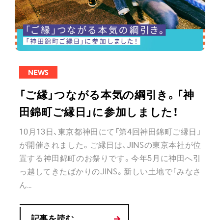
NEWS
「ご縁」つながる本気の綱引き。「神
田錦町ご縁日」に参加しました！
10月13日、東京都神田にて「第4回神田錦町ご縁日」
が開催されました。ご縁日は、JINSの東京本社が位
置する神田錦町のお祭りです。今年5月に神田へ引
っ越してきたばかりのJINS。新しい土地で「みなさ
ん...
記事を読む