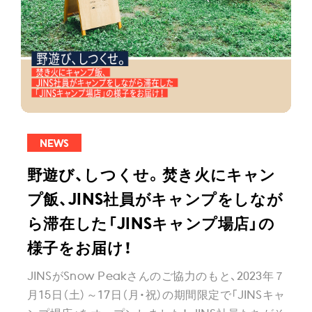
NEWS
野遊び、しつくせ。焚き火にキャン
プ飯、JINS社員がキャンプをしなが
ら滞在した「JINSキャンプ場店」の
様子をお届け！
JINSがSnow Peakさんのご協力のもと、2023年７
月15日（土）～17日（月・祝）の期間限定で「JINSキャ