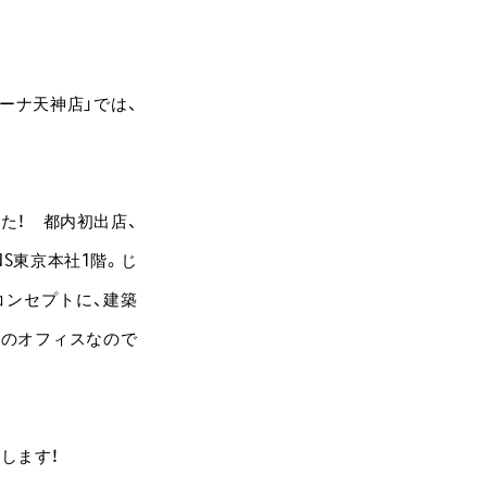
 ミーナ天神店」では、
した！ 都内初出店、
S東京本社1階。じ
コンセプトに、建築
慢のオフィスなので
トします！