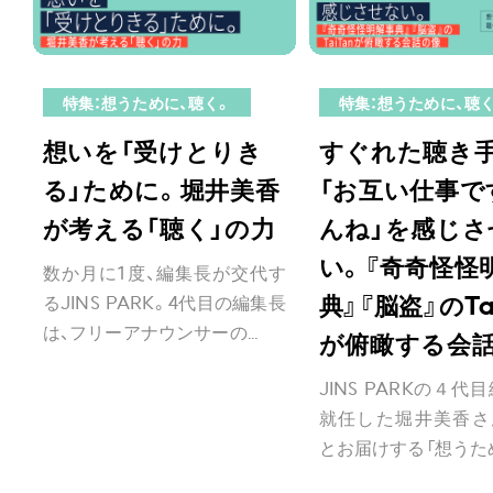
特集：想うために、聴く。
特集：想うために、聴
想いを「受けとりき
すぐれた聴き
る」ために。堀井美香
「お互い仕事で
が考える「聴く」の力
んね」を感じさ
い。『奇奇怪怪
数か月に1度、編集長が交代す
るJINS PARK。4代目の編集長
典』『脳盗』のTa
は、フリーアナウンサーの...
が俯瞰する会
JINS PARKの４代
就任した堀井美香さ
とお届けする「想うために