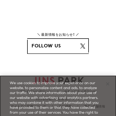
最新情報をお知らせ！
FOLLOW US
We use cookies to improve your experience on our
website, to personalize content and ads, to analyze
プライバシーポリシー
セキュリティポリシー
our traffic. We share information about your use of
our website with advertising and analytics partners,
利用者情報の外部送信について
who may combine it with other information that you
サイトのご利用について
会社情報
商品・店舗情報
have provided to them or that they have collected
from your use of their services. You have the right to