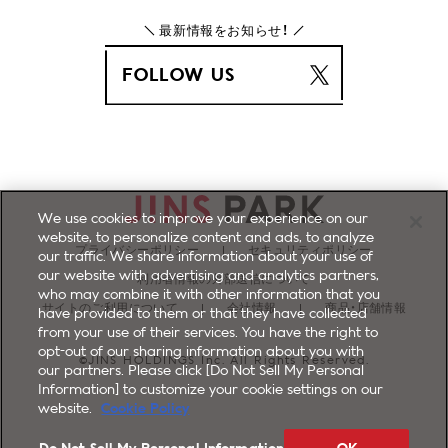
最新情報をお知らせ！
FOLLOW US
We use cookies to improve your experience on our
website, to personalize content and ads, to analyze
プライバシーポリシー
セキュリティポリシー
our traffic. We share information about your use of
our website with advertising and analytics partners,
利用者情報の外部送信について
who may combine it with other information that you
サイトのご利用について
会社情報
商品・店舗情報
have provided to them or that they have collected
from your use of their services. You have the right to
opt-out of our sharing information about you with
©JINS HOLDINGS Inc. All Rights Reserved.
our partners. Please click [Do Not Sell My Personal
Information] to customize your cookie settings on our
website.
Cookie Policy