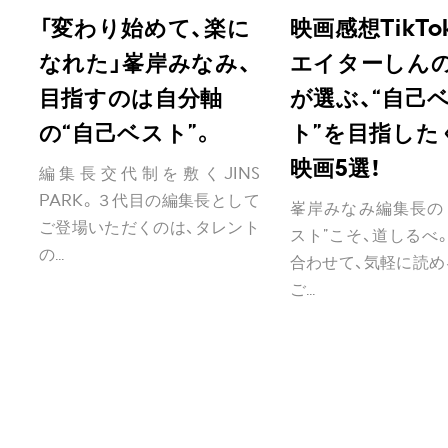
「変わり始めて、楽に
映画感想TikT
なれた」峯岸みなみ、
エイターしん
目指すのは自分軸
が選ぶ、“自己
の“自己ベスト”。
ト”を目指した
映画5選！
編集長交代制を敷くJINS
PARK。３代目の編集長として
峯岸みなみ編集長の「
ご登場いただくのは、タレント
スト”こそ、道しるべ
の...
合わせて、気軽に読め
ご...