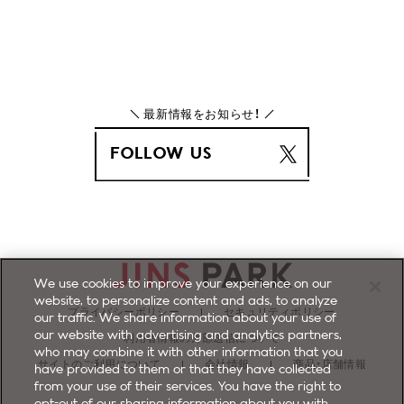
最新情報をお知らせ！
FOLLOW US
We use cookies to improve your experience on our
website, to personalize content and ads, to analyze
プライバシーポリシー
セキュリティポリシー
our traffic. We share information about your use of
our website with advertising and analytics partners,
利用者情報の外部送信について
who may combine it with other information that you
サイトのご利用について
会社情報
商品・店舗情報
have provided to them or that they have collected
from your use of their services. You have the right to