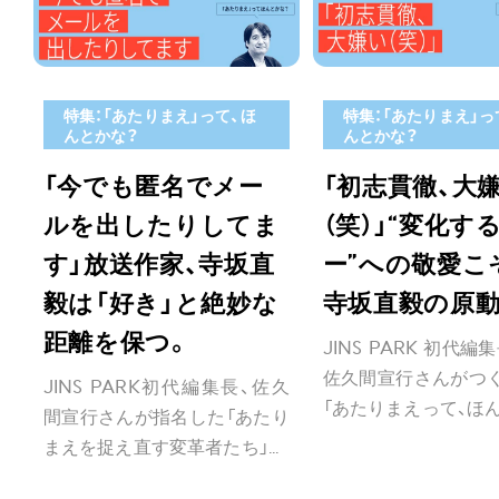
特集：「あたりまえ」って、ほ
特集：「あたりまえ」っ
んとかな？
んとかな？
「今でも匿名でメー
「初志貫徹、大
ルを出したりしてま
（笑）」“変化す
す」放送作家、寺坂直
ー”への敬愛こ
毅は「好き」と絶妙な
寺坂直毅の原
距離を保つ。
JINS PARK 初代
佐久間宣行さんがつく
JINS PARK初代編集長、佐久
「あたりまえって、ほんと
間宣行さんが指名した「あたり
まえを捉え直す変革者たち」...