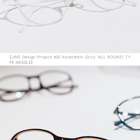
【JINS Design Project #02 Konstantin Grcic “ALL ROUND” TY
PE NEEDLE】