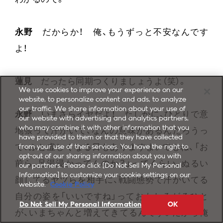
永野
だからか！ 俺、もうずっと不安なんです
よ！
蓮見
だったら同期つくりましょうよ（笑）。
We use cookies to improve your experience on our
website, to personalize content and ads, to analyze
our traffic. We share information about your use of
永野
いまさらイヤだよ！ たしかに、ひとりで意
our website with advertising and analytics partners,
who may combine it with other information that you
地張って汗かいて、なんの意味があるんだろうっ
have provided to them or that they have collected
て、ふと虚しくなる日もありますよ。でもね、「お
from your use of their services. You have the right to
opt-out of our sharing information about you with
前ら、足湯浸かってんのか？」ってくらい、ぬるい
our partners. Please click [Do Not Sell My Personal
Information] to customize your cookie settings on our
顔してるヤツらを相手に、戦闘態勢で汗かいてる
website.
Cookie Policy
自分の姿を「いいですね」っておもしろがるひと
Do Not Sell My Personal Information
OK
が、いまちゃんと増えてきてるんです。だから俺