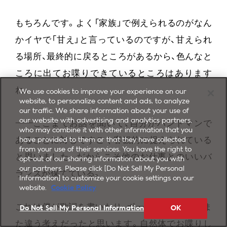
もちろんです。よく「家族」で例えられるのがなん
かイヤで「甘え」と言っているのですが、甘えられ
る場所、最終的に戻るところがあるから、色んなと
ころに出てお喋りできているところはあります
ね。
We use cookies to improve your experience on our
website, to personalize content and ads, to analyze
our traffic. We share information about your use of
our website with advertising and analytics partners,
——
ここまでお話を聞いて、自分がバンドマンで
who may combine it with other information that you
あることに対してすごく客観的に捉えられている
have provided to them or that they have collected
from your use of their services. You have the right to
と思いました。だからこそ他のお仕事とのいいバ
opt-out of our sharing information about you with
our partners. Please click [Do Not Sell My Personal
ランスが保てている。
Information] to customize your cookie settings on our
website.
Cookie Policy
これは僕が歌詞を書いたり、ボーカルだったら、ま
Do Not Sell My Personal Information
OK
た違う考えだったと思います。自然体でお喋りし