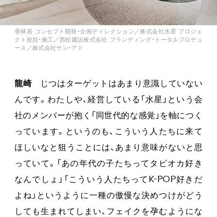
香林居 コンセプト開発・企画ディレクション／株式会社水星 プロジェ
クト統括・施工／西松建設株式会社 ブランディング・トータルプロデュ
ース／株式会社サン・アド
龍崎
じつはターゲットはあまり意識していない
んです。わたしや、経営している「水星」という会
社のメンバーが抱く「同世代的な感覚」を軸につく
っています。というのも、こういう人たちに来て
ほしいなと狙うことには、あまり意味がないと思
っていて。「あの年代の子たちってタピオカ好き
なんでしょ」「こういう人たちってK-POP好きだ
よね」というように一種の傲慢な決めつけがどう
しても生まれてしまい、フェイクを孕むようにな