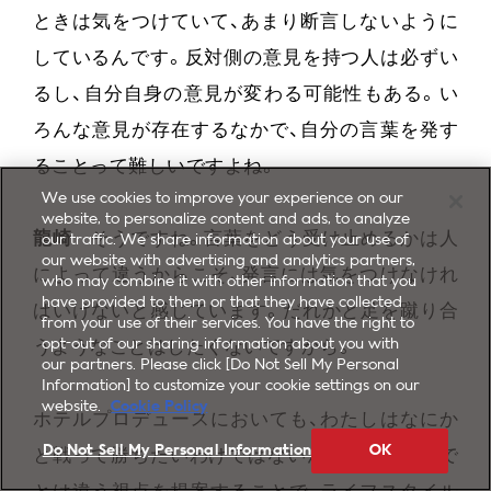
ときは気をつけていて、あまり断言しないように
しているんです。反対側の意見を持つ人は必ずい
るし、自分自身の意見が変わる可能性もある。い
ろんな意見が存在するなかで、自分の言葉を発す
ることって難しいですよね。
We use cookies to improve your experience on our
website, to personalize content and ads, to analyze
龍崎
そうですね。言葉をどう受け止めるかは人
our traffic. We share information about your use of
our website with advertising and analytics partners,
によって違うからこそ、発言には気をつけなけれ
who may combine it with other information that you
have provided to them or that they have collected
ばいけないと感じています。だれかと足を蹴り合
from your use of their services. You have the right to
opt-out of our sharing information about you with
うようなことはしたくないですから。
our partners. Please click [Do Not Sell My Personal
Information] to customize your cookie settings on our
website.
Cookie Policy
ホテルプロデュースにおいても、わたしはなにか
Do Not Sell My Personal Information
OK
と戦って勝ちたいわけではないんです。いままで