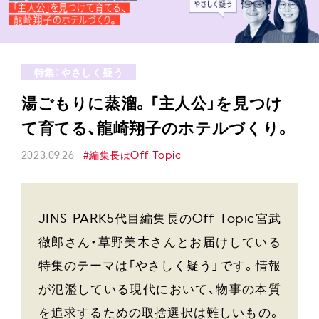
特集：やさしく疑う
湯ごもりに蒸溜。「主人公」を見つけ
て育てる、龍崎翔子のホテルづくり。
2023.09.26
#編集長はOff Topic
JINS PARK5代目編集長のOff Topic宮武
徹郎さん・草野美木さんとお届けしている
特集のテーマは「やさしく疑う」です。情報
が氾濫している現代において、物事の本質
を追求するための取捨選択は難しいもの。