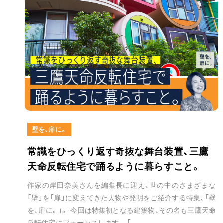
壁を、扉に。
常識をひっくり返す奇抜な舞台装置、三鷹
天命反転住宅で踊るように暮らすこと。
作家の岸田奈美さんを編集長に迎え、世の中のさまざまな
「壁」を「扉」に変えてきた人物や発明をご紹介する特集、「壁
を、扉に。」。 今回は特集初となる建築物、その名も三鷹天命