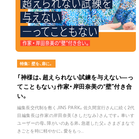
特集： 壁を、扉に。
「神様は、超えられない試練を与えない―っ
てこともない」作家・岸田奈美の“壁”付き合
い。
編集長交代制を敷くJINS PARK。佐久間宣行さんに続く2代
目編集長は作家の岸田奈美（きしだなみ）さんです。車いす
ユーザーの母、障がいのある弟、急逝した父。さまざまなで
きごとを時に軽やかに、愛をもっ...