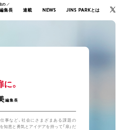
在の
・編集長
連載
NEWS
JINS PARKとは
扉に。
美
編集長
、仕事など、社会にさまざまある課題の
らを知恵と勇気とアイデアを持って「扉」だ