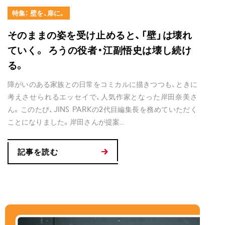
特集： 壁を、扉に。
そのままの姿を受け止めると、「壁」は壊れ
ていく。 ろうの役者・江副悟史は壊し続け
る。
障がいのある家族との日常をコミカルに描きつつも、ときに
考えさせられるエッセイで、人気作家となった岸田奈美さ
ん。このたび、JINS PARKの2代目編集長を務めていただく
ことになりました。岸田さんが提案...
記事を読む