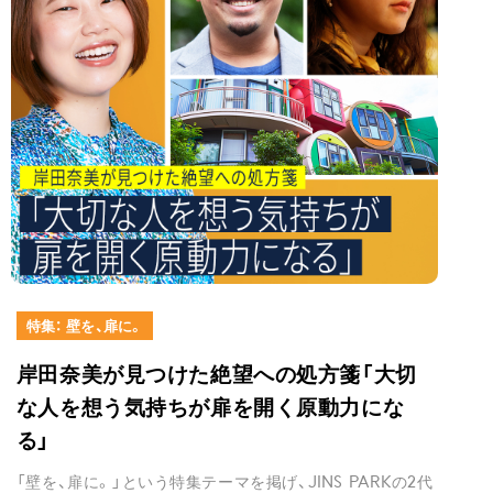
特集： 壁を、扉に。
岸田奈美が見つけた絶望への処方箋「大切
な人を想う気持ちが扉を開く原動力にな
る」
「壁を、扉に。」という特集テーマを掲げ、JINS PARKの2代