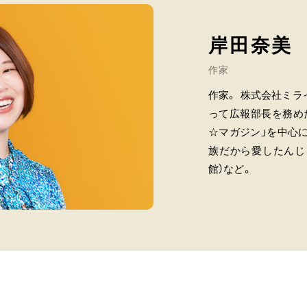
岸田奈美
作家
作家。 株式会社ミラ
って広報部長を務めた
☆マガジン」を中心に
族だから愛したんじ
館）など。