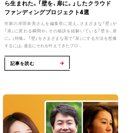
ら生まれた。「壁を、扉に。」したクラウド
ファンディングプロジェクト4選
作家の岸田奈美さんを編集長に迎え、さまざまな「壁」が
「扉」に変わる瞬間や、その秘訣を紐解いている「壁を、扉
に。」特集。 「壁」をさまざまな形で「扉」にする方法を想像
するには、過去にそれを叶えてきたプロ...
記事を読む