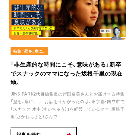
特集： 壁を、扉に。
「非生産的な時間にこそ、意味がある」新卒
でスナックのママになった坂根千里の現在
地。
JINS PARK2代目編集長の岸田奈美さんとお届けする特集
「壁を、扉に。」。 お話をうかがったのは、東京都・国立市で
「スナック 水中（すいちゅう）」を経営しているママ、坂根千
里（さかねちさと）さんで...
記事を読む