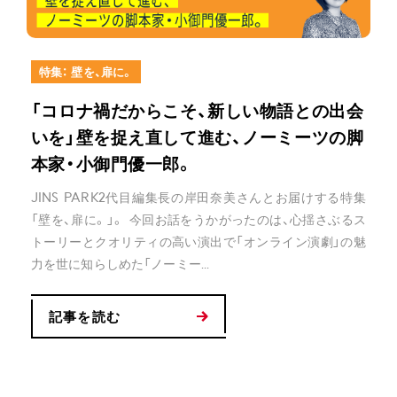
特集： 壁を、扉に。
「コロナ禍だからこそ、新しい物語との出会
いを」壁を捉え直して進む、ノーミーツの脚
本家・小御門優一郎。
JINS PARK2代目編集長の岸田奈美さんとお届けする特集
「壁を、扉に。」。 今回お話をうかがったのは、心揺さぶるス
トーリーとクオリティの高い演出で「オンライン演劇」の魅
力を世に知らしめた「ノーミー...
記事を読む