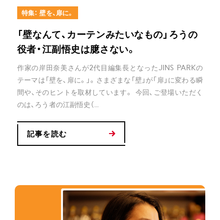
特集： 壁を、扉に。
「壁なんて、カーテンみたいなもの」ろうの
役者・江副悟史は臆さない。
作家の岸田奈美さんが2代目編集長となったJINS PARKの
テーマは「壁を、扉に。」。さまざまな「壁」が「扉」に変わる瞬
間や、そのヒントを取材しています。 今回、ご登場いただく
のは、ろう者の江副悟史（...
記事を読む