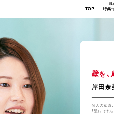
現
TOP
特集
壁を、
岸田奈
個人の意識
「壁」。それ