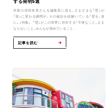
する発明5選
作家の岸田奈美さんを編集長に迎え、さまざまな「壁」が
「扉」に変わる瞬間や、その秘訣を紐解いている「壁を、扉
に。」特集。 「壁」がこの世界に存在する「不便なこと、まま
ならないこと、みんなが諦めていること...
記事を読む